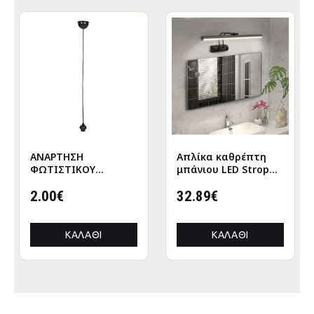
ΑΝΑΡΤΗΣΗ
Απλίκα καθρέπτη
ΦΩΤΙΣΤΙΚΟΥ
μπάνιου LED Strop
ΟΡΟΦΗΣ ΚΑΛΩΔΙΟ
μεταλλική χρώμα
ΜΕ ΝΤΟΥΙ ΡΟΔΕΛΑΣ-
2.00€
μαύρο 35εκ.
32.89€
ΜΑΥΡΟ HM4187
ΚΑΛΆΘΙ
ΚΑΛΆΘΙ