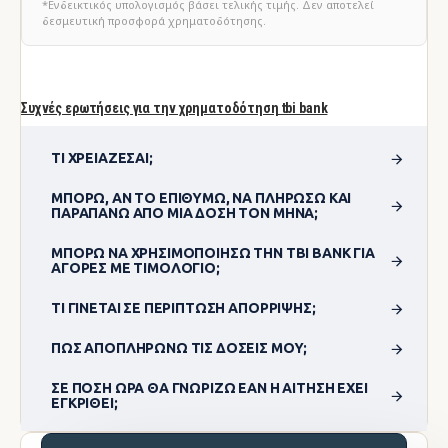
*Ενδεικτικός υπολογισμός βάσει τελικής τιμής. Δεν αποτελεί
δεσμευτική προσφορά χρηματοδότησης.
Συχνές ερωτήσεις για την χρηματοδότηση tbi bank
ΤΙ ΧΡΕΙΆΖΕΣΑΙ;
ΜΠΟΡΏ, ΑΝ ΤΟ ΕΠΙΘΥΜΏ, ΝΑ ΠΛΗΡΏΣΩ ΚΑΙ
ΠΑΡΑΠΆΝΩ ΑΠΌ ΜΊΑ ΔΌΣΗ ΤΟΝ ΜΉΝΑ;
ΜΠΟΡΏ ΝΑ ΧΡΗΣΙΜΟΠΟΊΗΣΩ ΤΗΝ TBI BANK ΓΙΑ
ΑΓΟΡΈΣ ΜΕ ΤΙΜΟΛΌΓΙΟ;
ΤΙ ΓΊΝΕΤΑΙ ΣΕ ΠΕΡΊΠΤΩΣΗ ΑΠΌΡΡΙΨΗΣ;
ΠΏΣ ΑΠΟΠΛΗΡΏΝΩ ΤΙΣ ΔΌΣΕΙΣ ΜΟΥ;
ΣΕ ΠΌΣΗ ΏΡΑ ΘΑ ΓΝΩΡΊΖΩ ΕΆΝ Η ΑΊΤΗΣΗ ΈΧΕΙ
ΕΓΚΡΙΘΕΊ;