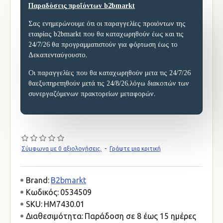
Παραδόσεις προϊόντων b2bmarkt
Σας ενημερώνουμε ότι οι παραγγελίες προιόντων της
εταιρίας b2bmarkt που θα καταχωρηθούν έως και τις
24/7/26 θα προγραμματιστούν για φόρτωση έως το
Δεκαπενταύγουστο,
Οι παραγγελίες που θα καταχωρηθούν μετα τις 24/7/26
θαεξυπηρετηθούν μετά τις 24/8/26,λόγω διακοπών των
συνεργαζόμενων πρακτορείων μεταφορών.
Σύμφωνα με 0 αξιολογήσεις.
-
Γράψτε μια κριτική
Brand:
B2bmarkt
Κωδικός:
0534509
SKU:
HM7430.01
Διαθεσιμότητα:
Παράδοση σε 8 έως 15 ημέρες