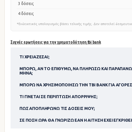
3 δόσεις
4 δόσεις
*Ενδεικτικός υπολογισμός βάσει τελικής τιμής. Δεν αποτελεί δεσμευ
Συχνές ερωτήσεις για την χρηματοδότηση tbi bank
ΤΙ ΧΡΕΙΆΖΕΣΑΙ;
ΜΠΟΡΏ, ΑΝ ΤΟ ΕΠΙΘΥΜΏ, ΝΑ ΠΛΗΡΏΣΩ ΚΑΙ ΠΑΡΑΠΆΝΩ
ΜΉΝΑ;
ΜΠΟΡΏ ΝΑ ΧΡΗΣΙΜΟΠΟΊΗΣΩ ΤΗΝ TBI BANK ΓΙΑ ΑΓΟΡΈΣ
ΤΙ ΓΊΝΕΤΑΙ ΣΕ ΠΕΡΊΠΤΩΣΗ ΑΠΌΡΡΙΨΗΣ;
ΠΏΣ ΑΠΟΠΛΗΡΏΝΩ ΤΙΣ ΔΌΣΕΙΣ ΜΟΥ;
ΣΕ ΠΌΣΗ ΏΡΑ ΘΑ ΓΝΩΡΊΖΩ ΕΆΝ Η ΑΊΤΗΣΗ ΈΧΕΙ ΕΓΚΡΙΘΕΊ