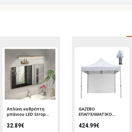
Απλίκα καθρέπτη
GAZEBO
GAZEBO
μπάνιου LED Strop
ΕΠΑΓΓΕΛΜΑΤΙΚΟ
ΕΠΑΓΓΕΛΜΑΤΙΚΟ
μεταλλική χρώμα
ΒΑΡΕΩΣ ΤΥΠΟΥ
ΒΑΡΕΩΣ ΤΥΠΟΥ
χρυσό 35εκ.
32.89€
CRESSEN HM21097
374.99€
CRESSEN HM21097.01
424.99€
ΠΤΥΣΣΟΜΕΝΟ
ΠΤΥΣΣΟΜΕΝΟ