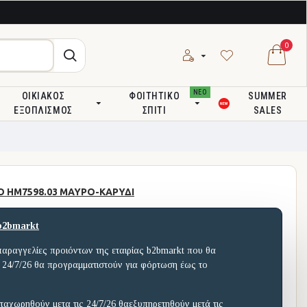
0
ΝΕΟ
ΟΙΚΙΑΚΌΣ
ΦΟΙΤΗΤΙΚΌ
SUMMER
ΕΞΟΠΛΙΣΜΌΣ
ΣΠΊΤΙ
SALES
Ο HM7598.03 ΜΑΥΡΟ-ΚΑΡΥΔΙ
b2bmarkt
παραγγελίες προιόντων της εταιρίας b2bmarkt που θα
 24/7/26 θα προγραμματιστούν για φόρτωση έως το
ταχωρηθούν μετα τις 24/7/26 θαεξυπηρετηθούν μετά τις