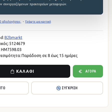
ων συνεργαζόμενων πρακτορείων μεταφορών.
 αξιολογήσεις.
-
Γράψτε μια κριτική
d:
B2bmarkt
ικός:
5124679
:
HM7598.03
θεσιμότητα:
Παράδοση σε 8 έως 15 ημέρες
ΚΑΛΆΘΙ
ΑΓΟΡΆ
ΗΤΌ
ΣΎΓΚΡΙΣΗ