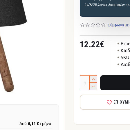
24/8/26,λόγω διακοπών τ
Σύμφωνα με 0
12.22€
Bran
Κωδ
SKU
Δια
ΕΠΙΘΥΜ
Από
6,11 €
/ μήνα