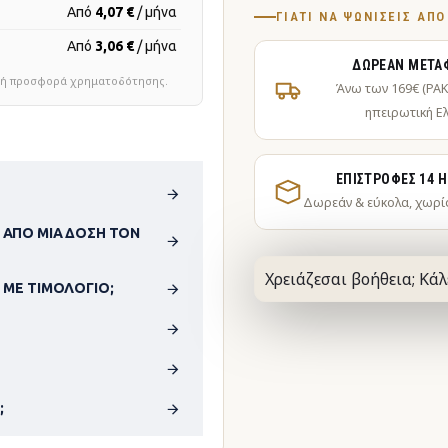
Από
4,07 €
/ μήνα
ΓΙΑΤΊ ΝΑ ΨΩΝΊΣΕΙΣ ΑΠ
Από
3,06 €
/ μήνα
ΔΩΡΕΆΝ ΜΕΤΑ
τική προσφορά χρηματοδότησης.
Άνω των 169€ (PA
ηπειρωτική Ε
ΕΠΙΣΤΡΟΦΈΣ 14 
Δωρεάν & εύκολα, χωρί
 ΑΠΌ ΜΊΑ ΔΌΣΗ ΤΟΝ
Χρειάζεσαι βοήθεια; Κάλ
 ΜΕ ΤΙΜΟΛΌΓΙΟ;
;