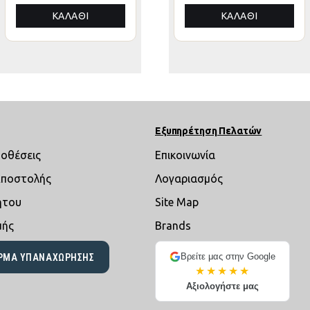
ΑΛΟΥΜΙΝΙΟΥ
ΑΛΟΥΜΙΝΙΟΥ
ΚΑΛΆΘΙ
ΚΑΛΆΘΙ
ΚΑΛΆΘΙ
3x3x3,4Yμ
3x3x3,4Yεκ
Εξυπηρέτηση Πελατών
ποθέσεις
Επικοινωνία
Αποστολής
Λογαριασμός
ήτου
Site Map
μής
Brands
Βρείτε μας στην Google
ΡΜΑ ΥΠΑΝΑΧΏΡΗΣΗΣ
★★★★★
Αξιολογήστε μας