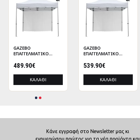
GAZEBO
GAZEBO
ΕΠΑΓΓΕΛΜΑΤΙΚΟ
ΕΠΑΓΓΕΛΜΑΤΙΚΟ
ΒΑΡΕΩΣ ΤΥΠΟΥ
ΒΑΡΕΩΣ ΤΥΠΟΥ
CRESSEN HM21098
489.90€
CRESSEN HM21098.01
539.90€
ΠΤΥΣΣΟΜΕΝΟ
ΠΤΥΣΣΟΜΕΝΟ
ΑΛΟΥΜΙΝΙΟΥ
ΑΛΟΥΜΙΝΙΟΥ
ΚΑΛΆΘΙ
ΚΑΛΆΘΙ
3x4,5x3,4Yμ
3x4,5x3,4Yμ
Κάνε εγγραφή στο Newsletter μας κι
ενημερώσου πρώτος για τα νέα προϊόντα και