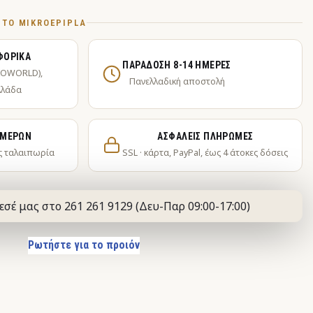
Ό ΤΟ MIKROEPIPLA
ΦΟΡΙΚΆ
ΠΑΡΆΔΟΣΗ 8-14 ΗΜΈΡΕΣ
KOWORLD),
Πανελλαδική αποστολή
λλάδα
ΗΜΕΡΏΝ
ΑΣΦΑΛΕΊΣ ΠΛΗΡΩΜΈΣ
ς ταλαιπωρία
SSL · κάρτα, PayPal, έως 4 άτοκες δόσεις
εσέ μας στο 261 261 9129 (Δευ-Παρ 09:00-17:00)
Ρωτήστε για το προιόν