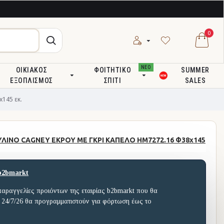
0
ΝΕΟ
ΟΙΚΙΑΚΌΣ
ΦΟΙΤΗΤΙΚΌ
SUMMER
ΕΞΟΠΛΙΣΜΌΣ
ΣΠΊΤΙ
SALES
145 εκ.
ΛΙΝΟ CAGNEY ΕΚΡΟΥ ΜΕ ΓΚΡΙ ΚΑΠΕΛΟ HM7272.16 Φ38x145
b2bmarkt
παραγγελίες προιόντων της εταιρίας b2bmarkt που θα
 24/7/26 θα προγραμματιστούν για φόρτωση έως το