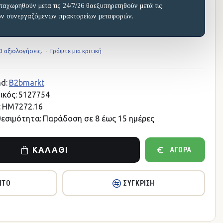
ταχωρηθούν μετα τις 24/7/26 θαεξυπηρετηθούν μετά τις
ων συνεργαζόμενων πρακτορείων μεταφορών.
 αξιολογήσεις.
-
Γράψτε μια κριτική
d:
B2bmarkt
ικός:
5127754
:
HM7272.16
θεσιμότητα:
Παράδοση σε 8 έως 15 ημέρες
ΚΑΛΆΘΙ
ΑΓΟΡΆ
ΗΤΌ
ΣΎΓΚΡΙΣΗ