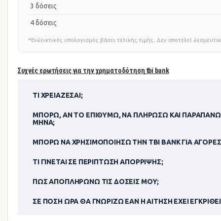
3 δόσεις
4 δόσεις
*Ενδεικτικός υπολογισμός βάσει τελικής τιμής. Δεν αποτελεί δεσμευ
Συχνές ερωτήσεις για την χρηματοδότηση tbi bank
ΤΙ ΧΡΕΙΆΖΕΣΑΙ;
ΜΠΟΡΏ, ΑΝ ΤΟ ΕΠΙΘΥΜΏ, ΝΑ ΠΛΗΡΏΣΩ ΚΑΙ ΠΑΡΑΠΆΝΩ
ΜΉΝΑ;
ΜΠΟΡΏ ΝΑ ΧΡΗΣΙΜΟΠΟΊΗΣΩ ΤΗΝ TBI BANK ΓΙΑ ΑΓΟΡΈΣ
ΤΙ ΓΊΝΕΤΑΙ ΣΕ ΠΕΡΊΠΤΩΣΗ ΑΠΌΡΡΙΨΗΣ;
ΠΏΣ ΑΠΟΠΛΗΡΏΝΩ ΤΙΣ ΔΌΣΕΙΣ ΜΟΥ;
ΣΕ ΠΌΣΗ ΏΡΑ ΘΑ ΓΝΩΡΊΖΩ ΕΆΝ Η ΑΊΤΗΣΗ ΈΧΕΙ ΕΓΚΡΙΘΕΊ