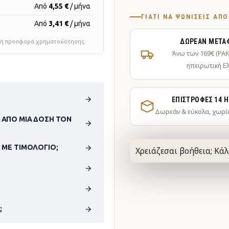
Από
4,55 €
/ μήνα
ΓΙΑΤΊ ΝΑ ΨΩΝΊΣΕΙΣ ΑΠ
Από
3,41 €
/ μήνα
τική προσφορά χρηματοδότησης.
ΔΩΡΕΆΝ ΜΕΤΑ
Άνω των 169€ (PA
ηπειρωτική Ε
ΕΠΙΣΤΡΟΦΈΣ 14 
Δωρεάν & εύκολα, χωρί
 ΑΠΌ ΜΊΑ ΔΌΣΗ ΤΟΝ
 ΜΕ ΤΙΜΟΛΌΓΙΟ;
Χρειάζεσαι βοήθεια; Κάλ
;