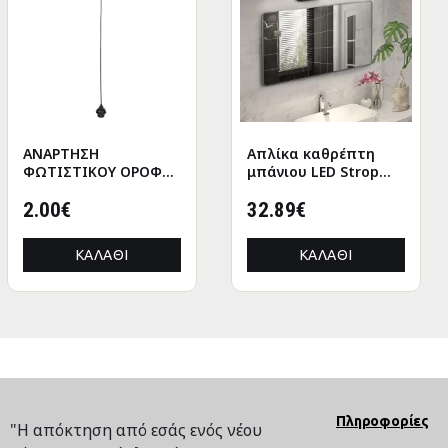
ΑΝΑΡΤΗΣΗ
ANΤΑΛΛΑΚΤΙΚΑ
Απλίκα καθρέπτη
GAMEPAD HOLDER
ΦΩΤΙΣΤΙΚΟΥ ΟΡΟΦΗΣ
ΜΠΡΑΤΣΑ ΣΕΤ ΑΠΟ
μπάνιου LED Strop
WITH USB HM8787
ΚΑΛΩΔΙΟ ΜΕ ΝΤΟΥΙ
ΚΑΡΕΚΛΑ HM1087.09
μεταλλική χρώμα
ΡΟΔΕΛΑΣ-ΜΑΥΡΟ
2.00€
20.00€
μαύρο 35εκ.
32.89€
9.92€
HM4187
ΚΑΛΆΘΙ
ΚΑΛΆΘΙ
ΚΑΛΆΘΙ
ΚΑΛΆΘΙ
Πληροφορίες
"Η απόκτηση από εσάς ενός νέου