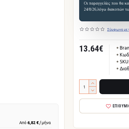
Οι παραγγελίες που θα κα
24/8/26,λόγω διακοπών τ
Σύμφωνα με 0
13.64€
Bran
Κωδ
SKU
Δια
ΕΠΙΘΥΜ
Από
6,82 €
/ μήνα