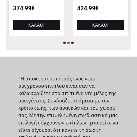
ΒΑΡΕΩΣ ΤΥΠΟΥ
ΒΑΡΕΩΣ ΤΥΠΟΥ
CRESSEN HM21097
374.99€
CRESSEN HM21097.01
424.99€
ΠΤΥΣΣΟΜΕΝΟ
ΠΤΥΣΣΟΜΕΝΟ
ΑΛΟΥΜΙΝΙΟΥ
ΑΛΟΥΜΙΝΙΟΥ
3x3x3,4Yμ
3x3x3,4Yεκ
ΚΑΛΆΘΙ
ΚΑΛΆΘΙ
"Η απόκτηση από εσάς ενός νέου
σύγχρονου επίπλου είναι σαν να
καλωσορίζετε στο σπίτι ένα νέο μέλος της
οικογένειας. Συνδυάζεται άμεσα με τον
τρόπο ζωής, των αναγκών και του χώρου
σας. Με την επιμελημένη σχεδιαστική μας
επιλογή σύγχρονων επίπλων , μπορείτε να
είστε σίγουροι ότι κάνετε τη σωστή