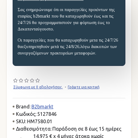
Σας ενημερώνουμε ότι οι παραγγελίες προιόντων της
εταιρίας b2bmarkt που θα καταχωρηθούν έως και τις
24/7/26 θα προγραμματιστούν για φόρτωση έως το
Δεκαπενταύγουστο,
Οι παραγγελίες που θα καταχωρηθούν μετα τις 24/7/26
θαεξυπηρετηθούν μετά τις 24/8/26,λόγω διακοπών των
συνεργαζόμενων πρακτορείων μεταφορών.
Σύμφωνα με 0 αξιολογήσεις.
-
Γράψτε μια κριτική
Brand:
B2bmarkt
Κωδικός:
5127846
SKU:
HM7580.01
Διαθεσιμότητα:
Παράδοση σε 8 έως 15 ημέρες
14.975 € x 4 μήνες άτοκα χωρίς