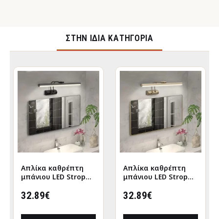
ΣΤΉΝ ΊΔΙΑ ΚΑΤΗΓΟΡΊΑ
Απλίκα καθρέπτη
Απλίκα καθρέπτη
μπάνιου LED Strop
μπάνιου LED Strop
μεταλλική χρώμα
μεταλλική χρώμα
μαύρο 35εκ.
32.89€
χρυσό 35εκ.
32.89€