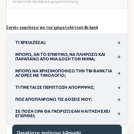
δεσμευτική προσφορά χρηματοδότησης.
Συχνές ερωτήσεις για την χρηματοδότηση tbi bank
ΤΙ ΧΡΕΙΆΖΕΣΑΙ;
ΜΠΟΡΏ, ΑΝ ΤΟ ΕΠΙΘΥΜΏ, ΝΑ ΠΛΗΡΏΣΩ ΚΑΙ
ΠΑΡΑΠΆΝΩ ΑΠΌ ΜΊΑ ΔΌΣΗ ΤΟΝ ΜΉΝΑ;
ΜΠΟΡΏ ΝΑ ΧΡΗΣΙΜΟΠΟΊΗΣΩ ΤΗΝ TBI BANK ΓΙΑ
ΑΓΟΡΈΣ ΜΕ ΤΙΜΟΛΌΓΙΟ;
ΤΙ ΓΊΝΕΤΑΙ ΣΕ ΠΕΡΊΠΤΩΣΗ ΑΠΌΡΡΙΨΗΣ;
ΠΏΣ ΑΠΟΠΛΗΡΏΝΩ ΤΙΣ ΔΌΣΕΙΣ ΜΟΥ;
ΣΕ ΠΌΣΗ ΏΡΑ ΘΑ ΓΝΩΡΊΖΩ ΕΆΝ Η ΑΊΤΗΣΗ ΈΧΕΙ
ΕΓΚΡΙΘΕΊ;
Παραδόσεις προϊόντων b2bmarkt