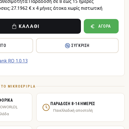
αθεσιμότητα:
Παράδοση σε 8 έως 15 ημέρες
σεις:
27.1962 € x 4 μήνες άτοκα χωρίς πιστωτική
ΚΑΛΆΘΙ
ΑΓΟΡΆ
ΗΤΌ
ΣΎΓΚΡΙΣΗ
Ό ΤΟ MIKROEPIPLA
ΦΟΡΙΚΆ
ΠΑΡΆΔΟΣΗ 8-14 ΗΜΈΡΕΣ
KOWORLD),
Πανελλαδική αποστολή
λλάδα