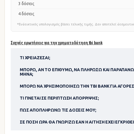
3 δόσεις
4 δόσεις
*Ενδεικτικός υπολογισμός βάσει τελικής τιμής. Δεν αποτελεί δεσμευ
Συχνές ερωτήσεις για την χρηματοδότηση tbi bank
ΤΙ ΧΡΕΙΆΖΕΣΑΙ;
ΜΠΟΡΏ, ΑΝ ΤΟ ΕΠΙΘΥΜΏ, ΝΑ ΠΛΗΡΏΣΩ ΚΑΙ ΠΑΡΑΠΆΝΩ
ΜΉΝΑ;
ΜΠΟΡΏ ΝΑ ΧΡΗΣΙΜΟΠΟΊΗΣΩ ΤΗΝ TBI BANK ΓΙΑ ΑΓΟΡΈΣ
ΤΙ ΓΊΝΕΤΑΙ ΣΕ ΠΕΡΊΠΤΩΣΗ ΑΠΌΡΡΙΨΗΣ;
ΠΏΣ ΑΠΟΠΛΗΡΏΝΩ ΤΙΣ ΔΌΣΕΙΣ ΜΟΥ;
ΣΕ ΠΌΣΗ ΏΡΑ ΘΑ ΓΝΩΡΊΖΩ ΕΆΝ Η ΑΊΤΗΣΗ ΈΧΕΙ ΕΓΚΡΙΘΕΊ