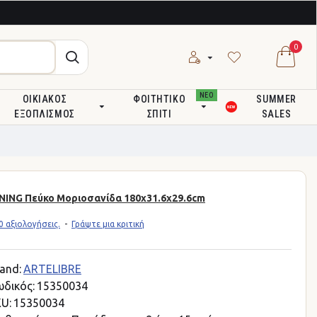
0
ΝΕΟ
ΟΙΚΙΑΚΌΣ
ΦΟΙΤΗΤΙΚΌ
SUMMER
ΕΞΟΠΛΙΣΜΌΣ
ΣΠΊΤΙ
SALES
ING Πεύκο Μοριοσανίδα 180x31.6x29.6cm
 αξιολογήσεις.
-
Γράψτε μια κριτική
and:
ARTELIBRE
δικός:
15350034
U:
15350034