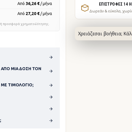
Από
36,26 €
/ μήνα
ΕΠΙΣΤΡΟΦΈΣ 14 
Δωρεάν & εύκολα, χωρί
Από
27,20 €
/ μήνα
τική προσφορά χρηματοδότησης.
Χρειάζεσαι βοήθεια; Κάλ
 ΑΠΌ ΜΊΑ ΔΌΣΗ ΤΟΝ
 ΜΕ ΤΙΜΟΛΌΓΙΟ;
;