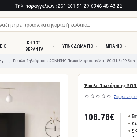
Τηλ. παραγγελιών : 261 261 91 29-6946 48 48 22
ΚΉΠΟΣ-
ΕΊΟ
ΥΠΝΟΔΩΜΆΤΙΟ
ΜΠΆΝΙΟ
ΒΕΡΆΝΤΑ
Έπιπλο Τηλεόρασης SONNING Πεύκο Μοριοσανίδα 180x31.6x29.6cm
Έπιπλο Τηλεόρασης SONN
Σύμφωνα με 0
108.78€
Br
Κω
SK