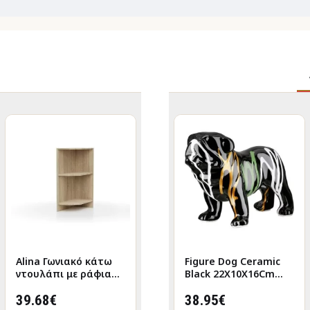
Alina Γωνιακό κάτω
Figure Cat Porcelain
Figure Dog Ceramic
ντουλάπι με ράφια
White 2 Assorted
Black 22X10X16Cm
30x51x85cm Sonoma
6X5X12Cm 6X5X12Cm
22X10X16Cm
39.68€
9.73€
38.95€