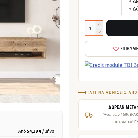
Δι
Δό
ΕΠΙΘΥΜ
ΓΙΑΤΊ ΝΑ ΨΩΝΊΣΕΙΣ ΑΠ
ΔΩΡΕΆΝ ΜΕΤΑ
Άνω των 169€ (PA
ηπειρωτική Ε
Από
54,39 €
/ μήνα