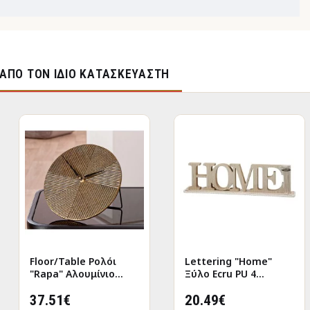
ΑΠΌ ΤΟΝ ΊΔΙΟ ΚΑΤΑΣΚΕΥΑΣΤΉ
Floor/Table Ρολόι
Lettering "Home"
"Rapa" Αλουμίνιο
Ξύλο Ecru PU 4
Μπρούντζινο PU L.
47x7.5x12.5cm
155 cm D. 205 cm
37.51€
20.49€