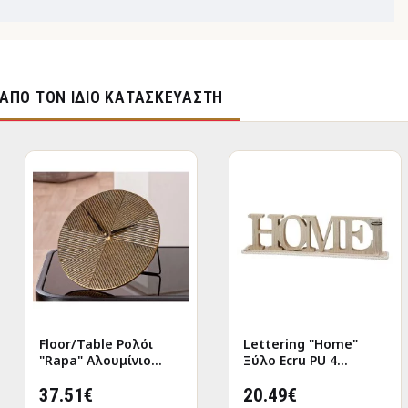
ΑΠΌ ΤΟΝ ΊΔΙΟ ΚΑΤΑΣΚΕΥΑΣΤΉ
Floor/Table Ρολόι
Lettering "Home"
"Rapa" Αλουμίνιο
Ξύλο Ecru PU 4
Μπρούντζινο PU L.
47x7.5x12.5cm
155 cm D. 205 cm
37.51€
20.49€