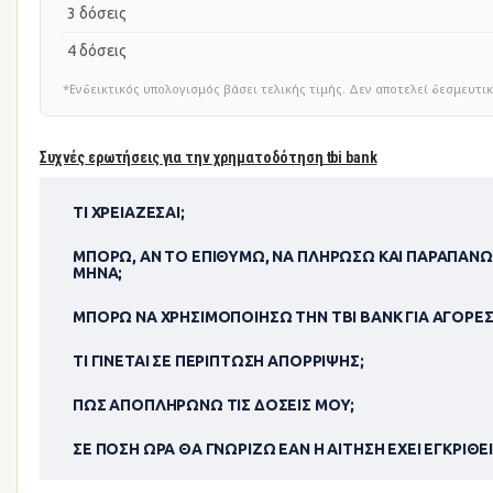
3 δόσεις
4 δόσεις
*Ενδεικτικός υπολογισμός βάσει τελικής τιμής. Δεν αποτελεί δεσμευ
Συχνές ερωτήσεις για την χρηματοδότηση tbi bank
ΤΙ ΧΡΕΙΆΖΕΣΑΙ;
ΜΠΟΡΏ, ΑΝ ΤΟ ΕΠΙΘΥΜΏ, ΝΑ ΠΛΗΡΏΣΩ ΚΑΙ ΠΑΡΑΠΆΝΩ
ΜΉΝΑ;
ΜΠΟΡΏ ΝΑ ΧΡΗΣΙΜΟΠΟΊΗΣΩ ΤΗΝ TBI BANK ΓΙΑ ΑΓΟΡΈΣ
ΤΙ ΓΊΝΕΤΑΙ ΣΕ ΠΕΡΊΠΤΩΣΗ ΑΠΌΡΡΙΨΗΣ;
ΠΏΣ ΑΠΟΠΛΗΡΏΝΩ ΤΙΣ ΔΌΣΕΙΣ ΜΟΥ;
ΣΕ ΠΌΣΗ ΏΡΑ ΘΑ ΓΝΩΡΊΖΩ ΕΆΝ Η ΑΊΤΗΣΗ ΈΧΕΙ ΕΓΚΡΙΘΕΊ