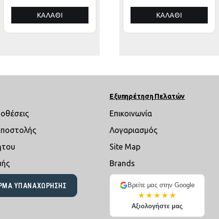
ΚΑΛΆΘΙ
ΚΑΛΆΘΙ
ΚΑΛΆΘΙ
Εξυπηρέτηση Πελατών
ποθέσεις
Επικοινωνία
Αποστολής
Λογαριασμός
ήτου
Site Map
μής
Brands
Βρείτε μας στην Google
ΡΜΑ ΥΠΑΝΑΧΏΡΗΣΗΣ
★★★★★
Αξιολογήστε μας