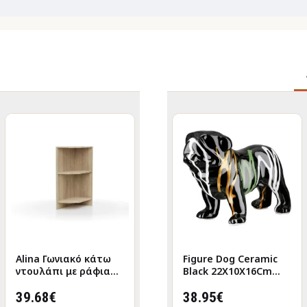
Alina Γωνιακό κάτω
Figure Cat Porcelain
Figure Dog Ceramic
ντουλάπι με ράφια
White 2 Assorted
Black 22X10X16Cm
30x51x85cm Sonoma
6X5X12Cm 6X5X12Cm
22X10X16Cm
39.68€
9.73€
38.95€