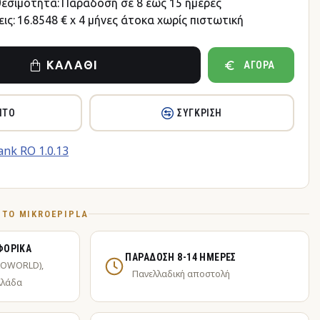
θεσιμότητα:
Παράδοση σε 8 έως 15 ημέρες
ις:
16.8548 € x 4 μήνες άτοκα χωρίς πιστωτική
ΚΑΛΆΘΙ
ΑΓΟΡΆ
ΗΤΌ
ΣΎΓΚΡΙΣΗ
Ό ΤΟ MIKROEPIPLA
ΦΟΡΙΚΆ
ΠΑΡΆΔΟΣΗ 8-14 ΗΜΈΡΕΣ
KOWORLD),
Πανελλαδική αποστολή
λλάδα