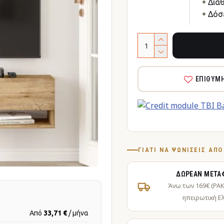
Δια
Δόσε
ΕΠΙΘΥΜ
ΓΙΑΤΊ ΝΑ ΨΩΝΊΣΕΙΣ ΑΠ
ΔΩΡΕΆΝ ΜΕΤΑ
Άνω των 169€ (PA
ηπειρωτική Ε
Από
33,71 €
/ μήνα