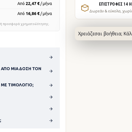
Από
22,47 €
/ μήνα
ΕΠΙΣΤΡΟΦΈΣ 14 
Δωρεάν & εύκολα, χωρί
Από
16,86 €
/ μήνα
τική προσφορά χρηματοδότησης.
Χρειάζεσαι βοήθεια; Κάλ
 ΑΠΌ ΜΊΑ ΔΌΣΗ ΤΟΝ
 ΜΕ ΤΙΜΟΛΌΓΙΟ;
;