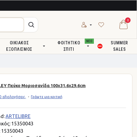
0
ΝΕΟ
ΟΙΚΙΑΚΌΣ
ΦΟΙΤΗΤΙΚΌ
SUMMER
ΕΞΟΠΛΙΣΜΌΣ
ΣΠΊΤΙ
SALES
EY Πεύκο Μοριοσανίδα 100x31.6x29.6cm
 αξιολογήσεις.
-
Γράψτε μια κριτική
d:
ARTELIBRE
ικός:
15350043
:
15350043