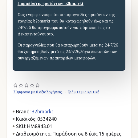
Παραδόσεις προϊόντων b2bmarkt
Σας ενημερώνουμε ότι οι παραγγελίες προιόντων της
εταιρίας b2bmarkt που θα καταχωρηθούν έως και τις
24/7/26 θα προγραμματιστούν για φόρτωση έως το
Δεκαπενταύγουστο,
Οι παραγγελίες που θα καταχωρηθούν μετα τις 24/7/26
θαεξυπηρετηθούν μετά τις 24/8/26,λόγω διακοπών των
συνεργαζόμενων πρακτορείων μεταφορών.
Σύμφωνα με 0 αξιολογήσεις.
-
Γράψτε μια κριτική
Brand:
B2bmarkt
Κωδικός:
0534240
SKU:
HM8943.01
Διαθεσιμότητα:
Παράδοση σε 8 έως 15 ημέρες