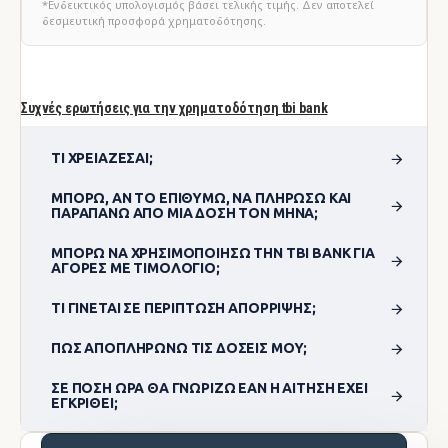
*Ενδεικτικός υπολογισμός βάσει τελικής τιμής. Δεν αποτελεί
δεσμευτική προσφορά χρηματοδότησης.
Συχνές ερωτήσεις για την χρηματοδότηση tbi bank
ΤΙ ΧΡΕΙΆΖΕΣΑΙ;
ΜΠΟΡΏ, ΑΝ ΤΟ ΕΠΙΘΥΜΏ, ΝΑ ΠΛΗΡΏΣΩ ΚΑΙ
ΠΑΡΑΠΆΝΩ ΑΠΌ ΜΊΑ ΔΌΣΗ ΤΟΝ ΜΉΝΑ;
ΜΠΟΡΏ ΝΑ ΧΡΗΣΙΜΟΠΟΊΗΣΩ ΤΗΝ TBI BANK ΓΙΑ
ΑΓΟΡΈΣ ΜΕ ΤΙΜΟΛΌΓΙΟ;
ΤΙ ΓΊΝΕΤΑΙ ΣΕ ΠΕΡΊΠΤΩΣΗ ΑΠΌΡΡΙΨΗΣ;
ΠΏΣ ΑΠΟΠΛΗΡΏΝΩ ΤΙΣ ΔΌΣΕΙΣ ΜΟΥ;
ΣΕ ΠΌΣΗ ΏΡΑ ΘΑ ΓΝΩΡΊΖΩ ΕΆΝ Η ΑΊΤΗΣΗ ΈΧΕΙ
ΕΓΚΡΙΘΕΊ;