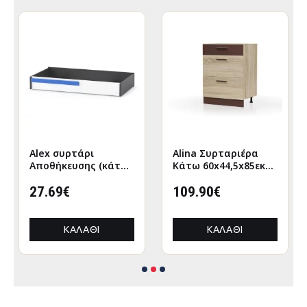
Alex συρτάρι
Alina Συρταριέρα
Αποθήκευσης (κάτω
Κάτω 60x44,5x85εκ
απο κρεβάτι)
Σονόμα-Μόκκα
120x63εκ Λευκό-
27.69€
109.90€
Γραφίτης
ΚΑΛΆΘΙ
ΚΑΛΆΘΙ