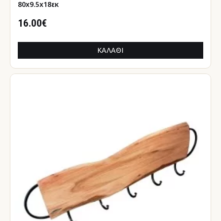
80x9.5x18εκ
16.00€
ΚΑΛΆΘΙ