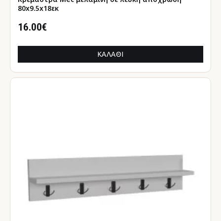
80x9.5x18εκ
16.00€
ΚΑΛΆΘΙ