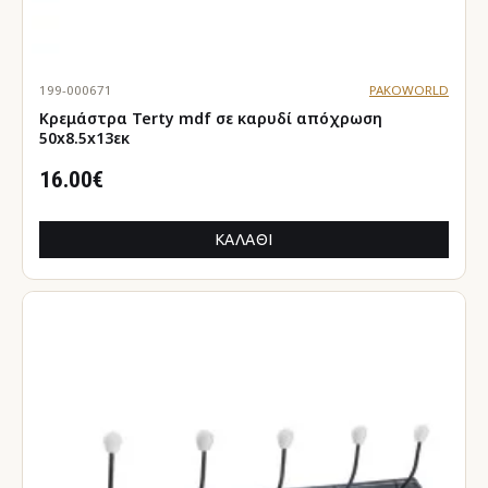
199-000671
PAKOWORLD
Κρεμάστρα Terty mdf σε καρυδί απόχρωση
50x8.5x13εκ
16.00€
ΚΑΛΆΘΙ