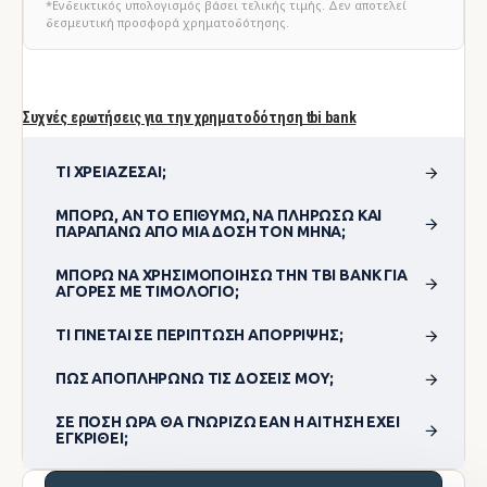
*Ενδεικτικός υπολογισμός βάσει τελικής τιμής. Δεν αποτελεί
δεσμευτική προσφορά χρηματοδότησης.
Συχνές ερωτήσεις για την χρηματοδότηση tbi bank
ΤΙ ΧΡΕΙΆΖΕΣΑΙ;
ΜΠΟΡΏ, ΑΝ ΤΟ ΕΠΙΘΥΜΏ, ΝΑ ΠΛΗΡΏΣΩ ΚΑΙ
ΠΑΡΑΠΆΝΩ ΑΠΌ ΜΊΑ ΔΌΣΗ ΤΟΝ ΜΉΝΑ;
ΜΠΟΡΏ ΝΑ ΧΡΗΣΙΜΟΠΟΊΗΣΩ ΤΗΝ TBI BANK ΓΙΑ
ΑΓΟΡΈΣ ΜΕ ΤΙΜΟΛΌΓΙΟ;
ΤΙ ΓΊΝΕΤΑΙ ΣΕ ΠΕΡΊΠΤΩΣΗ ΑΠΌΡΡΙΨΗΣ;
ΠΏΣ ΑΠΟΠΛΗΡΏΝΩ ΤΙΣ ΔΌΣΕΙΣ ΜΟΥ;
ΣΕ ΠΌΣΗ ΏΡΑ ΘΑ ΓΝΩΡΊΖΩ ΕΆΝ Η ΑΊΤΗΣΗ ΈΧΕΙ
ΕΓΚΡΙΘΕΊ;