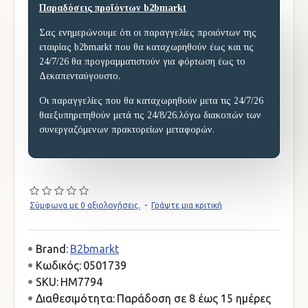
Παραδόσεις προϊόντων b2bmarkt
Σας ενημερώνουμε ότι οι παραγγελίες προιόντων της
εταιρίας b2bmarkt που θα καταχωρηθούν έως και τις
24/7/26 θα προγραμματιστούν για φόρτωση έως το
Δεκαπενταύγουστο,
Οι παραγγελίες που θα καταχωρηθούν μετα τις 24/7/26
θαεξυπηρετηθούν μετά τις 24/8/26,λόγω διακοπών των
συνεργαζόμενων πρακτορείων μεταφορών.
Σύμφωνα με 0 αξιολογήσεις.
-
Γράψτε μια κριτική
Brand:
B2bmarkt
Κωδικός:
0501739
SKU:
HM7794
Διαθεσιμότητα:
Παράδοση σε 8 έως 15 ημέρες