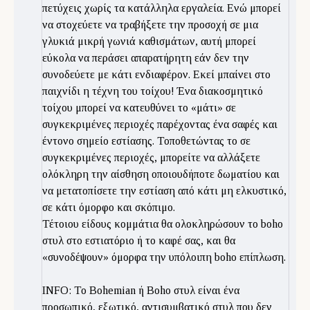
πετύχεις χωρίς τα κατάλληλα εργαλεία. Ενώ μπορεί
να στοχεύετε να τραβήξετε την προσοχή σε μια
γλυκιά μικρή γωνιά καθισμάτων, αυτή μπορεί
εύκολα να περάσει απαρατήρητη εάν δεν την
συνοδεύετε με κάτι ενδιαφέρον. Εκεί μπαίνει στο
παιχνίδι η τέχνη του τοίχου! Ένα διακοσμητικό
τοίχου μπορεί να κατευθύνει το «μάτι» σε
συγκεκριμένες περιοχές παρέχοντας ένα σαφές και
έντονο σημείο εστίασης. Τοποθετώντας το σε
συγκεκριμένες περιοχές, μπορείτε να αλλάξετε
ολόκληρη την αίσθηση οποιουδήποτε δωματίου και
να μετατοπίσετε την εστίαση από κάτι μη ελκυστικό,
σε κάτι όμορφο και σκόπιμο.
Τέτοιου είδους κομμάτια θα ολοκληρώσουν το boho
στυλ στο εστιατόριο ή το καφέ σας, και θα
«συνοδέψουν» όμορφα την υπόλοιπη bohο επίπλωση.
INFO: Το Bohemian ή Boho στυλ είναι ένα
προσωπικό, εξωτικό, αντισυμβατικό στυλ που δεν