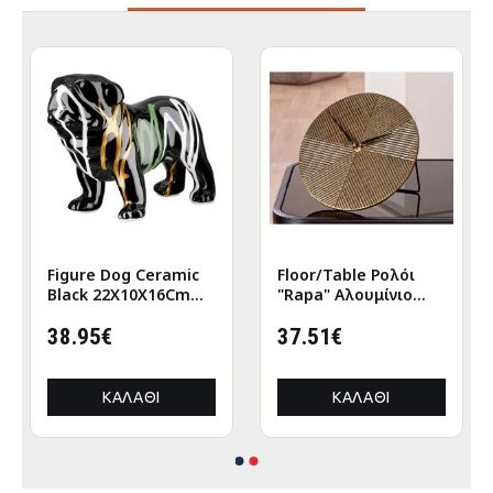
Figure Dog Ceramic
Floor/Table Ρολόι
Black 22X10X16Cm
"Rapa" Αλουμίνιο
22X10X16Cm
Μπρούντζινο PU L.
38.95€
155 cm D. 205 cm
37.51€
ΚΑΛΆΘΙ
ΚΑΛΆΘΙ