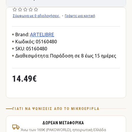
Σύμφωνα με 0 αξιολογήσεις.
-
Γράψτε μια κριτική
Brand:
ARTELIBRE
Κωδικός:
05160480
SKU:
05160480
Διαθεσιμότητα:
Παράδοση σε 8 έως 15 ημέρες
14.49€
ΓΙΑΤΊ ΝΑ ΨΩΝΊΣΕΙΣ ΑΠΌ ΤΟ MIKROEPIPLA
ΔΩΡΕΆΝ ΜΕΤΑΦΟΡΙΚΆ
Άνω των 169€ (PAKOWORLD), ηπειρωτική Ελλάδα