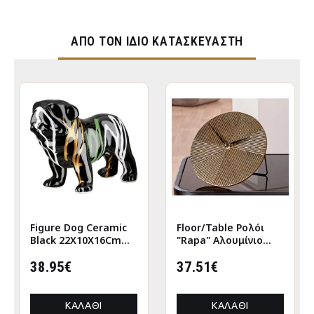
ΑΠΌ ΤΟΝ ΊΔΙΟ ΚΑΤΑΣΚΕΥΑΣΤΉ
Figure Dog Ceramic
Floor/Table Ρολόι
Black 22X10X16Cm
"Rapa" Αλουμίνιο
22X10X16Cm
Μπρούντζινο PU L.
38.95€
155 cm D. 205 cm
37.51€
ΚΑΛΆΘΙ
ΚΑΛΆΘΙ