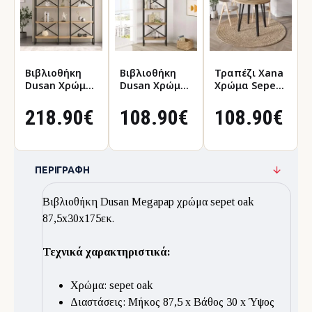
Βιβλιοθήκη
Βιβλιοθήκη
Τραπέζι Xana
Dusan Χρώμα
Dusan Χρώμα
Χρώμα Sepet
Sepet Oak
Sepet Oak
Oak
143,5x30x175εκ.
58x30x175εκ.
Ø90x77,5εκ.
218.90€
108.90€
108.90€
ΠΕΡΙΓΡΑΦΉ
Βιβλιοθήκη Dusan Megapap χρώμα sepet oak
87,5x30x175εκ.
Τεχνικά χαρακτηριστικά:
Χρώμα: sepet oak
Διαστάσεις: Μήκος 87,5 x Βάθος 30 x Ύψος