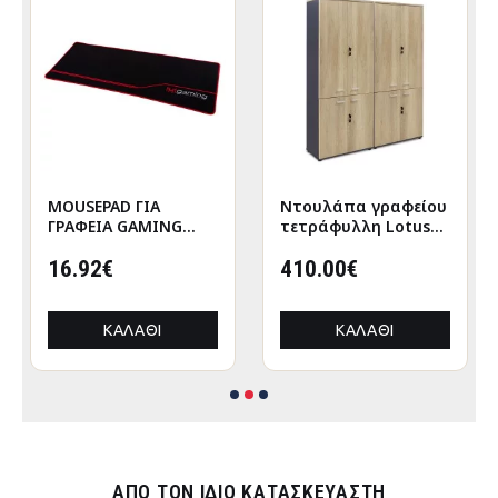
MOUSEPAD ΓΙΑ
Nτουλάπα γραφείου
ΓΡΑΦΕΙΑ GAMING
τετράφυλλη Lotus
HM8785 ΥΦΑΣΜΑ ΣΕ
χρώμα φυσικό-
ΜΑΥΡΟ ΧΡΩΜΑ
16.92€
ανθρακί
410.00€
160x40x200εκ
ΚΑΛΆΘΙ
ΚΑΛΆΘΙ
ΑΠΌ ΤΟΝ ΊΔΙΟ ΚΑΤΑΣΚΕΥΑΣΤΉ