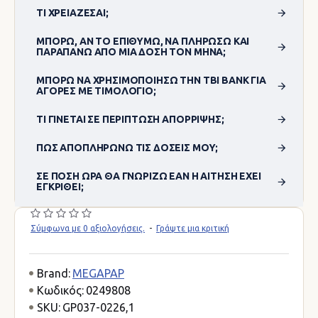
ΤΙ ΧΡΕΙΆΖΕΣΑΙ;
ΜΠΟΡΏ, ΑΝ ΤΟ ΕΠΙΘΥΜΏ, ΝΑ ΠΛΗΡΏΣΩ ΚΑΙ
ΠΑΡΑΠΆΝΩ ΑΠΌ ΜΊΑ ΔΌΣΗ ΤΟΝ ΜΉΝΑ;
ΜΠΟΡΏ ΝΑ ΧΡΗΣΙΜΟΠΟΊΗΣΩ ΤΗΝ TBI BANK ΓΙΑ
ΑΓΟΡΈΣ ΜΕ ΤΙΜΟΛΌΓΙΟ;
ΤΙ ΓΊΝΕΤΑΙ ΣΕ ΠΕΡΊΠΤΩΣΗ ΑΠΌΡΡΙΨΗΣ;
ΠΏΣ ΑΠΟΠΛΗΡΏΝΩ ΤΙΣ ΔΌΣΕΙΣ ΜΟΥ;
ΣΕ ΠΌΣΗ ΏΡΑ ΘΑ ΓΝΩΡΊΖΩ ΕΆΝ Η ΑΊΤΗΣΗ ΈΧΕΙ
ΕΓΚΡΙΘΕΊ;
Σύμφωνα με 0 αξιολογήσεις.
-
Γράψτε μια κριτική
Brand:
MEGAPAP
Κωδικός:
0249808
SKU:
GP037-0226,1