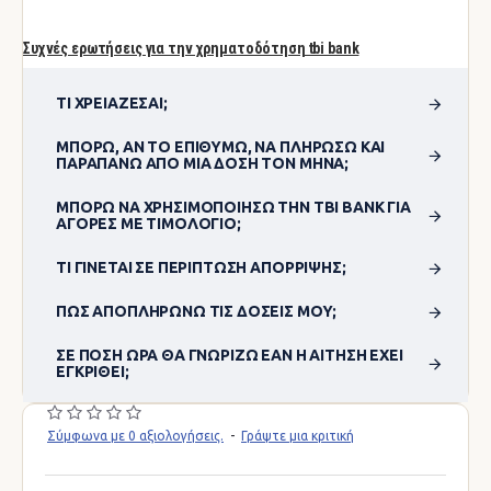
Συχνές ερωτήσεις για την χρηματοδότηση tbi bank
ΤΙ ΧΡΕΙΆΖΕΣΑΙ;
ΜΠΟΡΏ, ΑΝ ΤΟ ΕΠΙΘΥΜΏ, ΝΑ ΠΛΗΡΏΣΩ ΚΑΙ
ΠΑΡΑΠΆΝΩ ΑΠΌ ΜΊΑ ΔΌΣΗ ΤΟΝ ΜΉΝΑ;
ΜΠΟΡΏ ΝΑ ΧΡΗΣΙΜΟΠΟΊΗΣΩ ΤΗΝ TBI BANK ΓΙΑ
ΑΓΟΡΈΣ ΜΕ ΤΙΜΟΛΌΓΙΟ;
ΤΙ ΓΊΝΕΤΑΙ ΣΕ ΠΕΡΊΠΤΩΣΗ ΑΠΌΡΡΙΨΗΣ;
ΠΏΣ ΑΠΟΠΛΗΡΏΝΩ ΤΙΣ ΔΌΣΕΙΣ ΜΟΥ;
ΣΕ ΠΌΣΗ ΏΡΑ ΘΑ ΓΝΩΡΊΖΩ ΕΆΝ Η ΑΊΤΗΣΗ ΈΧΕΙ
ΕΓΚΡΙΘΕΊ;
Σύμφωνα με 0 αξιολογήσεις.
-
Γράψτε μια κριτική