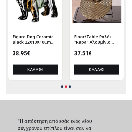
Figure Dog Ceramic
Floor/Table Ρολόι
Black 22X10X16Cm
"Rapa" Αλουμίνιο
22X10X16Cm
Μπρούντζινο PU L.
38.95€
155 cm D. 205 cm
37.51€
ΚΑΛΆΘΙ
ΚΑΛΆΘΙ
"Η απόκτηση από εσάς ενός νέου
σύγχρονου επίπλου είναι σαν να