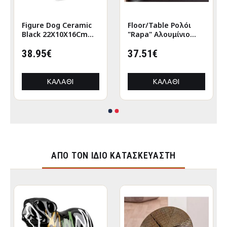
Figure Dog Ceramic
Floor/Table Ρολόι
Black 22X10X16Cm
"Rapa" Αλουμίνιο
22X10X16Cm
Μπρούντζινο PU L.
38.95€
155 cm D. 205 cm
37.51€
ΚΑΛΆΘΙ
ΚΑΛΆΘΙ
ΑΠΌ ΤΟΝ ΊΔΙΟ ΚΑΤΑΣΚΕΥΑΣΤΉ