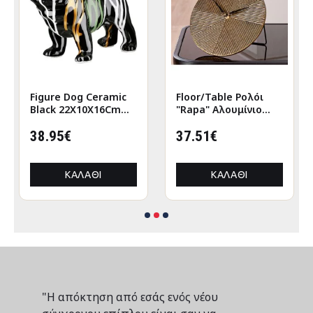
Figure Dog Ceramic
Floor/Table Ρολόι
Black 22X10X16Cm
"Rapa" Αλουμίνιο
22X10X16Cm
Μπρούντζινο PU L.
38.95€
155 cm D. 205 cm
37.51€
ΚΑΛΆΘΙ
ΚΑΛΆΘΙ
"Η απόκτηση από εσάς ενός νέου