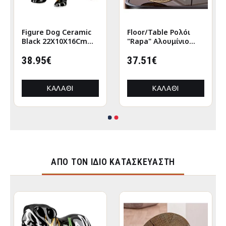
Figure Dog Ceramic
Floor/Table Ρολόι
Black 22X10X16Cm
"Rapa" Αλουμίνιο
22X10X16Cm
Μπρούντζινο PU L.
38.95€
155 cm D. 205 cm
37.51€
ΚΑΛΆΘΙ
ΚΑΛΆΘΙ
ΑΠΌ ΤΟΝ ΊΔΙΟ ΚΑΤΑΣΚΕΥΑΣΤΉ