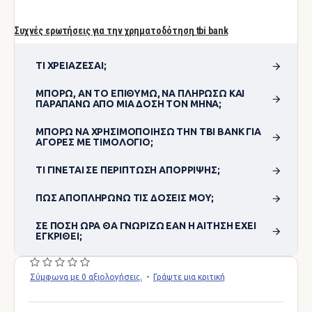
Συχνές ερωτήσεις για την χρηματοδότηση tbi bank
ΤΙ ΧΡΕΙΆΖΕΣΑΙ;
ΜΠΟΡΏ, ΑΝ ΤΟ ΕΠΙΘΥΜΏ, ΝΑ ΠΛΗΡΏΣΩ ΚΑΙ
ΠΑΡΑΠΆΝΩ ΑΠΌ ΜΊΑ ΔΌΣΗ ΤΟΝ ΜΉΝΑ;
ΜΠΟΡΏ ΝΑ ΧΡΗΣΙΜΟΠΟΊΗΣΩ ΤΗΝ TBI BANK ΓΙΑ
ΑΓΟΡΈΣ ΜΕ ΤΙΜΟΛΌΓΙΟ;
ΤΙ ΓΊΝΕΤΑΙ ΣΕ ΠΕΡΊΠΤΩΣΗ ΑΠΌΡΡΙΨΗΣ;
ΠΏΣ ΑΠΟΠΛΗΡΏΝΩ ΤΙΣ ΔΌΣΕΙΣ ΜΟΥ;
ΣΕ ΠΌΣΗ ΏΡΑ ΘΑ ΓΝΩΡΊΖΩ ΕΆΝ Η ΑΊΤΗΣΗ ΈΧΕΙ
ΕΓΚΡΙΘΕΊ;
Σύμφωνα με 0 αξιολογήσεις.
-
Γράψτε μια κριτική