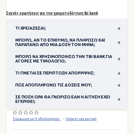
Συχνές ερωτήσεις για την χρηματοδότηση tbi bank
ΤΙ ΧΡΕΙΆΖΕΣΑΙ;
ΜΠΟΡΏ, ΑΝ ΤΟ ΕΠΙΘΥΜΏ, ΝΑ ΠΛΗΡΏΣΩ ΚΑΙ
ΠΑΡΑΠΆΝΩ ΑΠΌ ΜΊΑ ΔΌΣΗ ΤΟΝ ΜΉΝΑ;
ΜΠΟΡΏ ΝΑ ΧΡΗΣΙΜΟΠΟΊΗΣΩ ΤΗΝ TBI BANK ΓΙΑ
ΑΓΟΡΈΣ ΜΕ ΤΙΜΟΛΌΓΙΟ;
ΤΙ ΓΊΝΕΤΑΙ ΣΕ ΠΕΡΊΠΤΩΣΗ ΑΠΌΡΡΙΨΗΣ;
ΠΏΣ ΑΠΟΠΛΗΡΏΝΩ ΤΙΣ ΔΌΣΕΙΣ ΜΟΥ;
ΣΕ ΠΌΣΗ ΏΡΑ ΘΑ ΓΝΩΡΊΖΩ ΕΆΝ Η ΑΊΤΗΣΗ ΈΧΕΙ
ΕΓΚΡΙΘΕΊ;
Σύμφωνα με 0 αξιολογήσεις.
-
Γράψτε μια κριτική