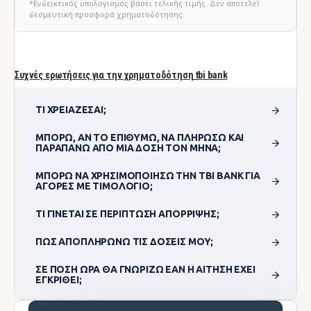
*Ενδεικτικός υπολογισμός βάσει τελικής τιμής. Δεν αποτελεί
δεσμευτική προσφορά χρηματοδότησης.
Συχνές ερωτήσεις για την χρηματοδότηση tbi bank
ΤΙ ΧΡΕΙΆΖΕΣΑΙ;
ΜΠΟΡΏ, ΑΝ ΤΟ ΕΠΙΘΥΜΏ, ΝΑ ΠΛΗΡΏΣΩ ΚΑΙ
ΠΑΡΑΠΆΝΩ ΑΠΌ ΜΊΑ ΔΌΣΗ ΤΟΝ ΜΉΝΑ;
ΜΠΟΡΏ ΝΑ ΧΡΗΣΙΜΟΠΟΊΗΣΩ ΤΗΝ TBI BANK ΓΙΑ
ΑΓΟΡΈΣ ΜΕ ΤΙΜΟΛΌΓΙΟ;
ΤΙ ΓΊΝΕΤΑΙ ΣΕ ΠΕΡΊΠΤΩΣΗ ΑΠΌΡΡΙΨΗΣ;
ΠΏΣ ΑΠΟΠΛΗΡΏΝΩ ΤΙΣ ΔΌΣΕΙΣ ΜΟΥ;
ΣΕ ΠΌΣΗ ΏΡΑ ΘΑ ΓΝΩΡΊΖΩ ΕΆΝ Η ΑΊΤΗΣΗ ΈΧΕΙ
ΕΓΚΡΙΘΕΊ;