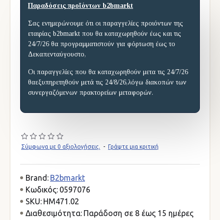
Παραδόσεις προϊόντων b2bmarkt
Σας ενημερώνουμε ότι οι παραγγελίες προιόντων της
εταιρίας b2bmarkt που θα καταχωρηθούν έως και τις
24/7/26 θα προγραμματιστούν για φόρτωση έως το
Δεκαπενταύγουστο,
Οι παραγγελίες που θα καταχωρηθούν μετα τις 24/7/26
θαεξυπηρετηθούν μετά τις 24/8/26,λόγω διακοπών των
συνεργαζόμενων πρακτορείων μεταφορών.
Σύμφωνα με 0 αξιολογήσεις.
-
Γράψτε μια κριτική
Brand:
B2bmarkt
Κωδικός:
0597076
SKU:
HM471.02
Διαθεσιμότητα:
Παράδοση σε 8 έως 15 ημέρες