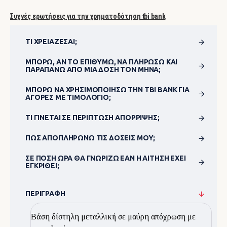
Συχνές ερωτήσεις για την χρηματοδότηση tbi bank
ΤΙ ΧΡΕΙΆΖΕΣΑΙ;
ΜΠΟΡΏ, ΑΝ ΤΟ ΕΠΙΘΥΜΏ, ΝΑ ΠΛΗΡΏΣΩ ΚΑΙ
ΠΑΡΑΠΆΝΩ ΑΠΌ ΜΊΑ ΔΌΣΗ ΤΟΝ ΜΉΝΑ;
ΜΠΟΡΏ ΝΑ ΧΡΗΣΙΜΟΠΟΊΗΣΩ ΤΗΝ TBI BANK ΓΙΑ
ΑΓΟΡΈΣ ΜΕ ΤΙΜΟΛΌΓΙΟ;
ΤΙ ΓΊΝΕΤΑΙ ΣΕ ΠΕΡΊΠΤΩΣΗ ΑΠΌΡΡΙΨΗΣ;
ΠΏΣ ΑΠΟΠΛΗΡΏΝΩ ΤΙΣ ΔΌΣΕΙΣ ΜΟΥ;
ΣΕ ΠΌΣΗ ΏΡΑ ΘΑ ΓΝΩΡΊΖΩ ΕΆΝ Η ΑΊΤΗΣΗ ΈΧΕΙ
ΕΓΚΡΙΘΕΊ;
ΠΕΡΙΓΡΑΦΉ
Βάση δίστηλη μεταλλική σε μαύρη απόχρωση με