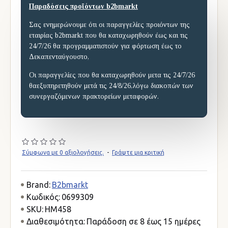
Παραδόσεις προϊόντων b2bmarkt
Σας ενημερώνουμε ότι οι παραγγελίες προιόντων της
εταιρίας b2bmarkt που θα καταχωρηθούν έως και τις
24/7/26 θα προγραμματιστούν για φόρτωση έως το
Δεκαπενταύγουστο,
Οι παραγγελίες που θα καταχωρηθούν μετα τις 24/7/26
θαεξυπηρετηθούν μετά τις 24/8/26,λόγω διακοπών των
συνεργαζόμενων πρακτορείων μεταφορών.
Σύμφωνα με 0 αξιολογήσεις.
-
Γράψτε μια κριτική
Brand:
B2bmarkt
Κωδικός:
0699309
SKU:
HM458
Διαθεσιμότητα:
Παράδοση σε 8 έως 15 ημέρες