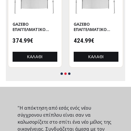
GAZEBO
GAZEBO
ΕΠΑΓΓΕΛΜΑΤΙΚΟ
ΕΠΑΓΓΕΛΜΑΤΙΚΟ
ΒΑΡΕΩΣ ΤΥΠΟΥ
ΒΑΡΕΩΣ ΤΥΠΟΥ
CRESSEN HM21097
374.99€
CRESSEN HM21097.01
424.99€
ΠΤΥΣΣΟΜΕΝΟ
ΠΤΥΣΣΟΜΕΝΟ
ΑΛΟΥΜΙΝΙΟΥ
ΑΛΟΥΜΙΝΙΟΥ
3x3x3,4Yμ
3x3x3,4Yεκ
ΚΑΛΆΘΙ
ΚΑΛΆΘΙ
"Η απόκτηση από εσάς ενός νέου
σύγχρονου επίπλου είναι σαν να
καλωσορίζετε στο σπίτι ένα νέο μέλος της
οικογένειας. Συνδυάζεται άμεσα με τον