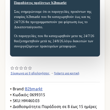
Παραδόσεις προϊόντων b2bmarkt
Σας ενημερώνουμε ότι οι παραγγελίες προιόντων της
εταιρίας b2bmarkt που θα καταχωρηθούν έως και τις
24/7/26 θα προγραμματιστούν για φόρτωση έως το
Δεκαπενταύγουστο,
Οι παραγγελίες που θα καταχωρηθούν μετα τις 24/7/26
θαεξυπηρετηθούν μετά τις 24/8/26,λόγω διακοπών των
συνεργαζόμενων πρακτορείων μεταφορών.
Σύμφωνα με 0 αξιολογήσεις.
-
Γράψτε μια κριτική
Brand:
B2bmarkt
Κωδικός:
0699315
SKU:
HM460.03
Διαθεσιμότητα:
Παράδοση σε 8 έως 15 ημέρες