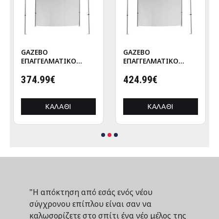
GAZEBO
GAZEBO
ΕΠΑΓΓΕΛΜΑΤΙΚΟ
ΕΠΑΓΓΕΛΜΑΤΙΚΟ
ΒΑΡΕΩΣ ΤΥΠΟΥ
ΒΑΡΕΩΣ ΤΥΠΟΥ
CRESSEN HM21097
374.99€
CRESSEN HM21097.01
424.99€
ΠΤΥΣΣΟΜΕΝΟ
ΠΤΥΣΣΟΜΕΝΟ
ΑΛΟΥΜΙΝΙΟΥ
ΑΛΟΥΜΙΝΙΟΥ
3x3x3,4Yμ
3x3x3,4Yεκ
ΚΑΛΆΘΙ
ΚΑΛΆΘΙ
"Η απόκτηση από εσάς ενός νέου
σύγχρονου επίπλου είναι σαν να
καλωσορίζετε στο σπίτι ένα νέο μέλος της