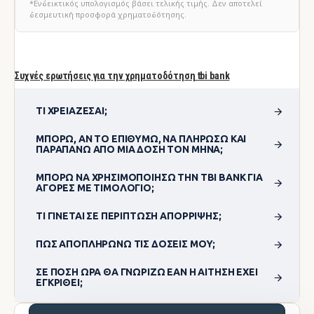
*Ενδεικτικός υπολογισμός βάσει τελικής τιμής. Δεν αποτελεί
δεσμευτική προσφορά χρηματοδότησης.
Συχνές ερωτήσεις για την χρηματοδότηση tbi bank
ΤΙ ΧΡΕΙΆΖΕΣΑΙ;
ΜΠΟΡΏ, ΑΝ ΤΟ ΕΠΙΘΥΜΏ, ΝΑ ΠΛΗΡΏΣΩ ΚΑΙ
ΠΑΡΑΠΆΝΩ ΑΠΌ ΜΊΑ ΔΌΣΗ ΤΟΝ ΜΉΝΑ;
ΜΠΟΡΏ ΝΑ ΧΡΗΣΙΜΟΠΟΊΗΣΩ ΤΗΝ TBI BANK ΓΙΑ
ΑΓΟΡΈΣ ΜΕ ΤΙΜΟΛΌΓΙΟ;
ΤΙ ΓΊΝΕΤΑΙ ΣΕ ΠΕΡΊΠΤΩΣΗ ΑΠΌΡΡΙΨΗΣ;
ΠΏΣ ΑΠΟΠΛΗΡΏΝΩ ΤΙΣ ΔΌΣΕΙΣ ΜΟΥ;
ΣΕ ΠΌΣΗ ΏΡΑ ΘΑ ΓΝΩΡΊΖΩ ΕΆΝ Η ΑΊΤΗΣΗ ΈΧΕΙ
ΕΓΚΡΙΘΕΊ;