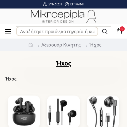
ΣΎΝΔΕΣΗ
ΕΓΓΡΑΦΉ
0
Αξεσουάρ Κινητής
Ήχος
Ήχος
Ήχος