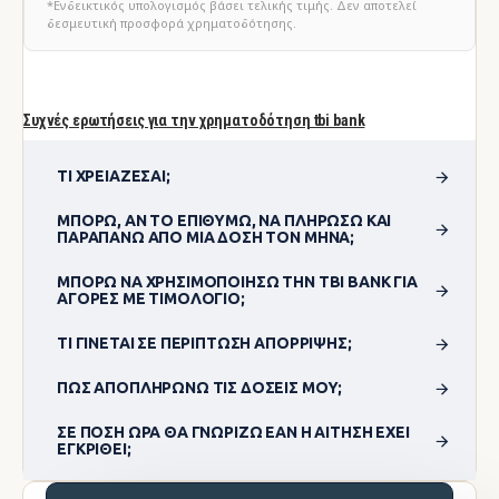
*Ενδεικτικός υπολογισμός βάσει τελικής τιμής. Δεν αποτελεί
δεσμευτική προσφορά χρηματοδότησης.
Συχνές ερωτήσεις για την χρηματοδότηση tbi bank
ΤΙ ΧΡΕΙΆΖΕΣΑΙ;
ΜΠΟΡΏ, ΑΝ ΤΟ ΕΠΙΘΥΜΏ, ΝΑ ΠΛΗΡΏΣΩ ΚΑΙ
ΠΑΡΑΠΆΝΩ ΑΠΌ ΜΊΑ ΔΌΣΗ ΤΟΝ ΜΉΝΑ;
ΜΠΟΡΏ ΝΑ ΧΡΗΣΙΜΟΠΟΊΗΣΩ ΤΗΝ TBI BANK ΓΙΑ
ΑΓΟΡΈΣ ΜΕ ΤΙΜΟΛΌΓΙΟ;
ΤΙ ΓΊΝΕΤΑΙ ΣΕ ΠΕΡΊΠΤΩΣΗ ΑΠΌΡΡΙΨΗΣ;
ΠΏΣ ΑΠΟΠΛΗΡΏΝΩ ΤΙΣ ΔΌΣΕΙΣ ΜΟΥ;
ΣΕ ΠΌΣΗ ΏΡΑ ΘΑ ΓΝΩΡΊΖΩ ΕΆΝ Η ΑΊΤΗΣΗ ΈΧΕΙ
ΕΓΚΡΙΘΕΊ;