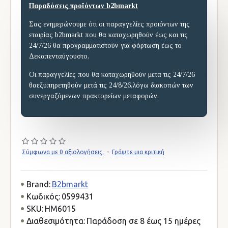
Παραδόσεις προϊόντων b2bmarkt
Σας ενημερώνουμε ότι οι παραγγελίες προιόντων της
εταιρίας b2bmarkt που θα καταχωρηθούν έως και τις
24/7/26 θα προγραμματιστούν για φόρτωση έως το
Δεκαπενταύγουστο,
Οι παραγγελίες που θα καταχωρηθούν μετα τις 24/7/26
θαεξυπηρετηθούν μετά τις 24/8/26,λόγω διακοπών των
συνεργαζόμενων πρακτορείων μεταφορών.
Σύμφωνα με 0 αξιολογήσεις.
-
Γράψτε μια κριτική
Brand:
B2bmarkt
Κωδικός:
0599431
SKU:
HM6015
Διαθεσιμότητα:
Παράδοση σε 8 έως 15 ημέρες