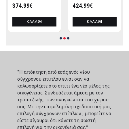
CRESSEN HM21097
374.99€
CRESSEN HM21097.01
424.99€
ΠΤΥΣΣΟΜΕΝΟ
ΠΤΥΣΣΟΜΕΝΟ
ΑΛΟΥΜΙΝΙΟΥ
ΑΛΟΥΜΙΝΙΟΥ
3x3x3,4Yμ
3x3x3,4Yεκ
ΚΑΛΆΘΙ
ΚΑΛΆΘΙ
"Η απόκτηση από εσάς ενός νέου
σύγχρονου επίπλου είναι σαν να
καλωσορίζετε στο σπίτι ένα νέο μέλος της
οικογένειας. Συνδυάζεται άμεσα με τον
τρόπο ζωής, των αναγκών και του χώρου
σας. Με την επιμελημένη σχεδιαστική μας
επιλογή σύγχρονων επίπλων , μπορείτε να
είστε σίγουροι ότι κάνετε τη σωστή
επιλογή για την οικογένειά σας."