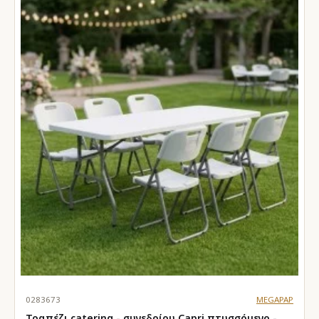
0283673
MEGAPAP
Τραπέζι catering - συνεδρίου Capri πτυσσόμενο -