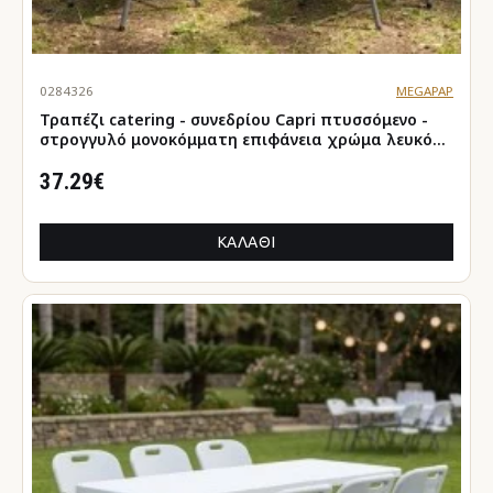
0284326
MEGAPAP
Τραπέζι catering - συνεδρίου Capri πτυσσόμενο -
στρογγυλό μονοκόμματη επιφάνεια χρώμα λευκό
του πάγου Ø80x74εκ.
37.29€
ΚΑΛΆΘΙ