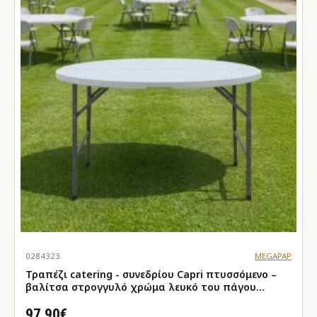
0284323
MEGAPAP
Τραπέζι catering - συνεδρίου Capri πτυσσόμενο –
βαλίτσα στρογγυλό χρώμα λευκό του πάγου
Ø152x74εκ.
97.90€